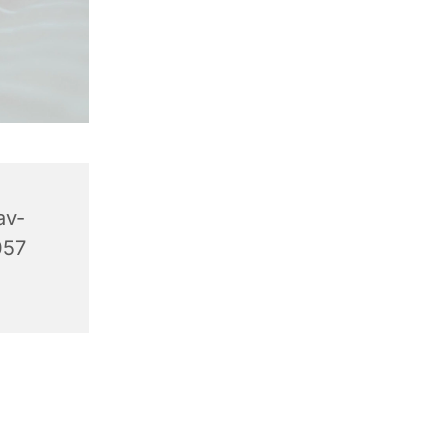
av-
057