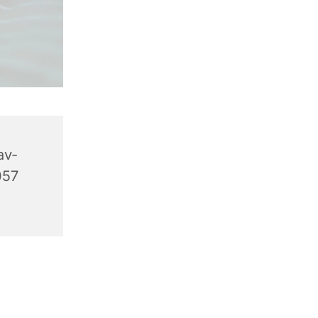
av-
057