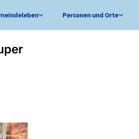
meindeleben
Personen und Orte
uper