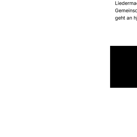
Liedermac
Gemeinsc
geht an h