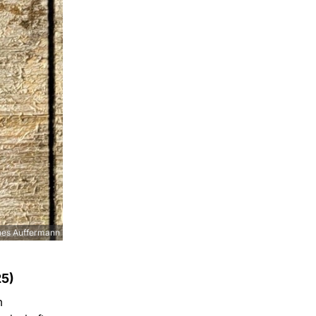
nes Auffermann
25)
m