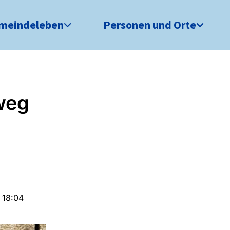
meindeleben
Personen und Orte
weg
 18:04