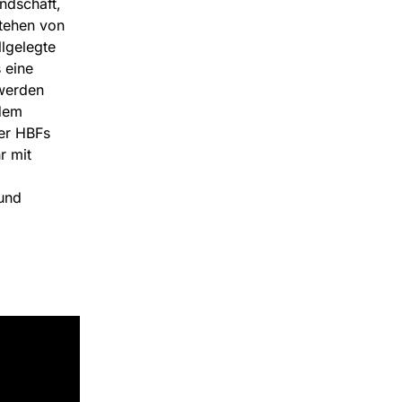
ndschaft,
tehen von
llgelegte
 eine
 werden
 dem
er HBFs
r mit
und