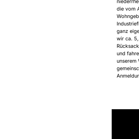
niederrhe
die vom A
Wohngebie
Industrie
ganz eige
wir ca. 5
Rücksack
und fahre
unserem W
gemeinsch
Anmeldun