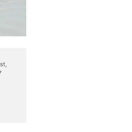
st,
7