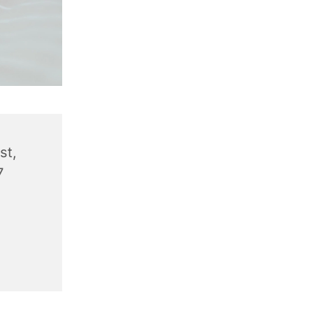
st,
7