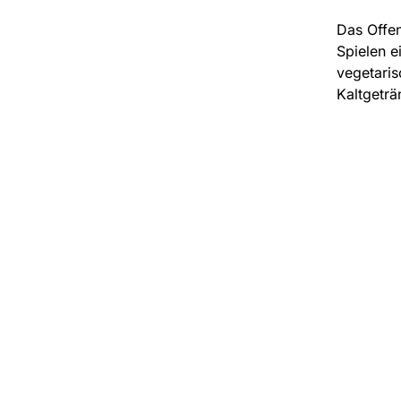
Das Offe
Spielen e
vegetaris
Kaltgeträ