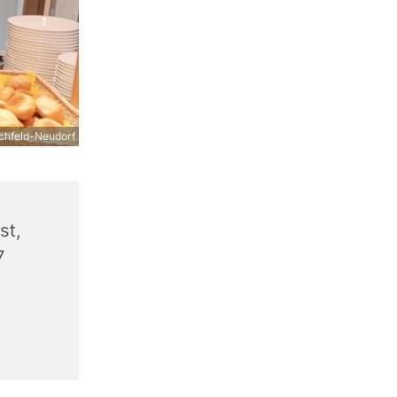
chfeld-Neudorf
st,
7