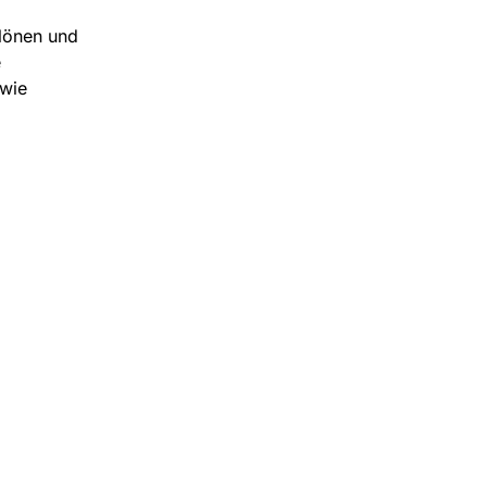
lönen und
e
owie