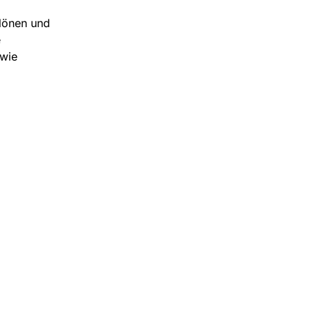
lönen und
e
owie