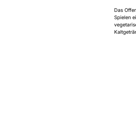
Das Offe
Spielen e
vegetaris
Kaltgeträ