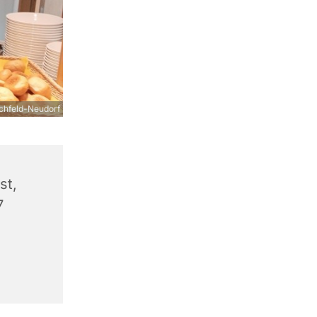
chfeld-Neudorf
st,
7