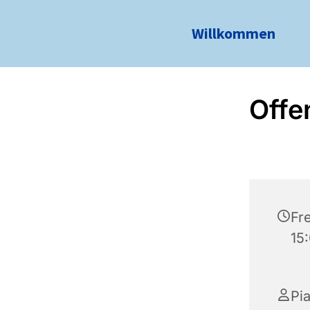
Willkommen
Offe
Fre
15
Pi