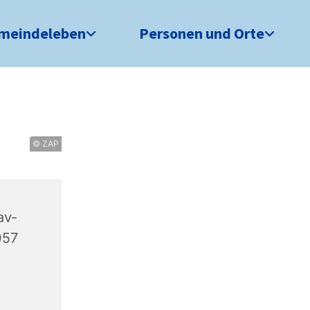
meindeleben
Personen und Orte
© ZAP
av-
057