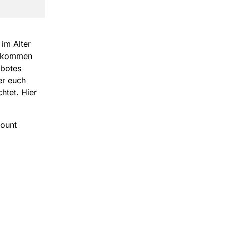
im Alter
zukommen
ebotes
er euch
htet. Hier
count