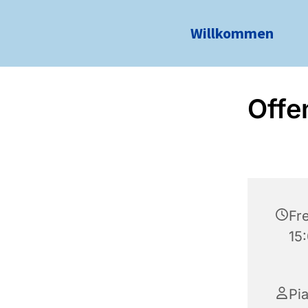
Willkommen
Offe
Fre
15
Pi