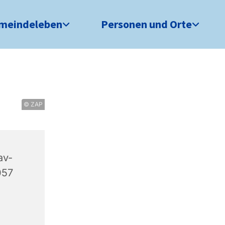
meindeleben
Personen und Orte
© ZAP
av-
057