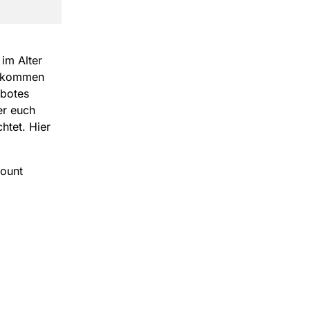
im Alter
zukommen
ebotes
er euch
htet. Hier
count