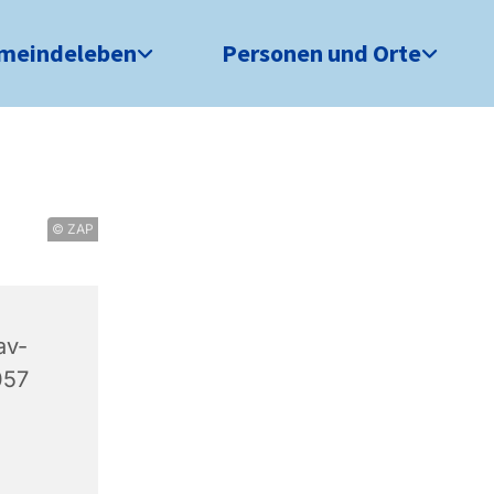
meindeleben
Personen und Orte
© ZAP
av-
057