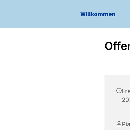
Willkommen
Offe
Fr
20
Pi