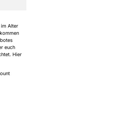
im Alter
zukommen
ebotes
er euch
htet. Hier
count