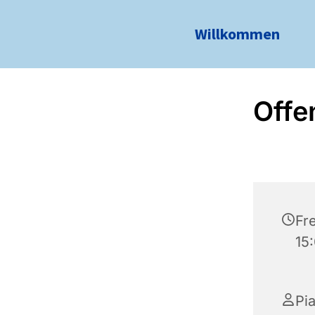
Willkommen
Offe
Fr
15
Pi