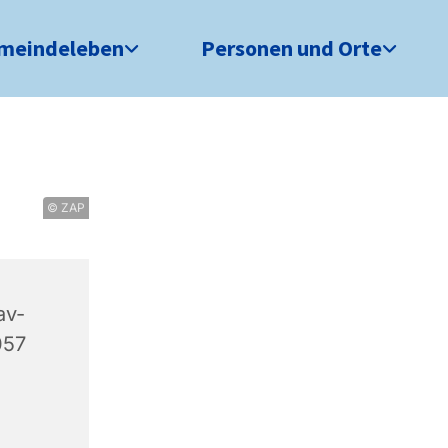
meindeleben
Personen und Orte
© ZAP
av-
057