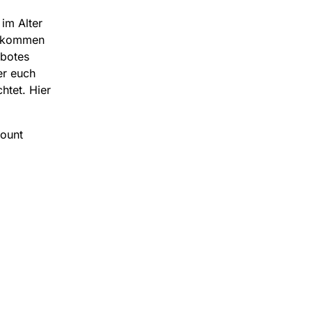
im Alter
zukommen
ebotes
er euch
htet. Hier
count