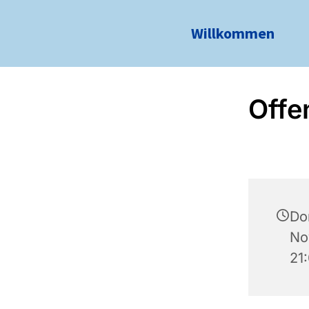
Willkommen
Offe
Do
No
21