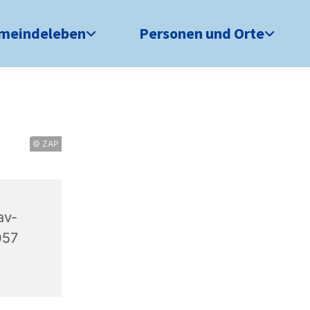
meindeleben
Personen und Orte
© ZAP
av-
057