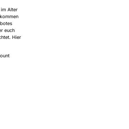
im Alter
zukommen
ebotes
er euch
htet. Hier
count