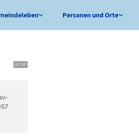
meindeleben
Personen und Orte
© ZAP
av-
057