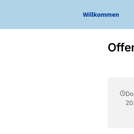
Willkommen
Offe
Do
20