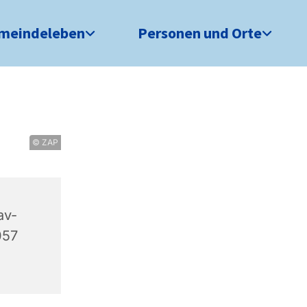
meindeleben
Personen und Orte
© ZAP
av-
057