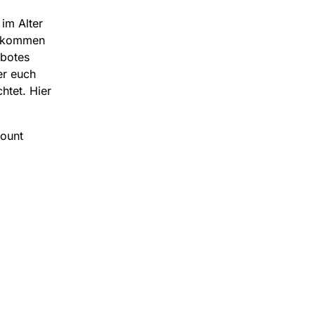
im Alter
zukommen
ebotes
er euch
htet. Hier
count