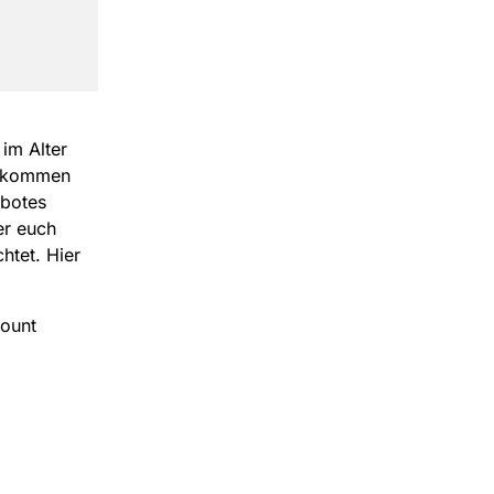
im Alter
zukommen
ebotes
er euch
htet. Hier
count