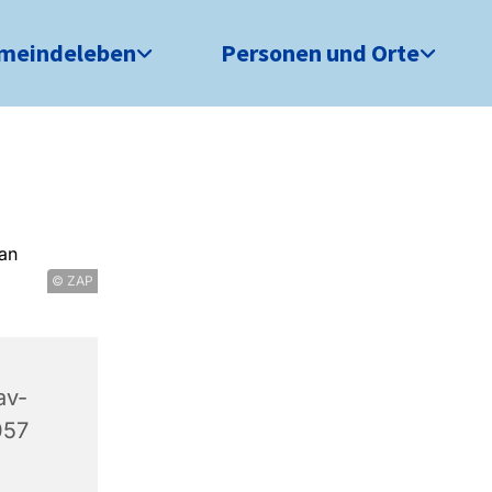
meindeleben
Personen und Orte
© ZAP
av-
057