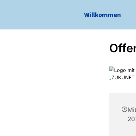
Willkommen
Offe
Mi
20