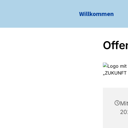
Willkommen
Offe
Mi
20