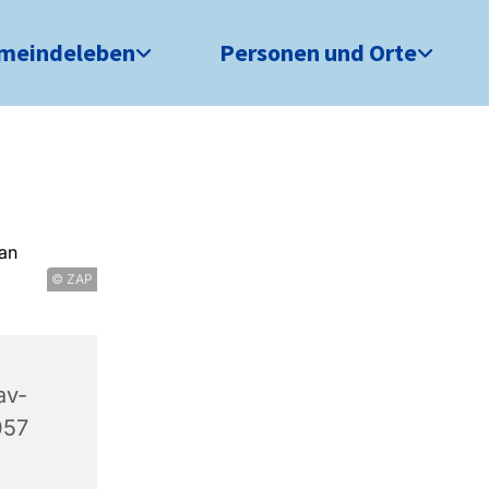
meindeleben
Personen und Orte
© ZAP
av-
057