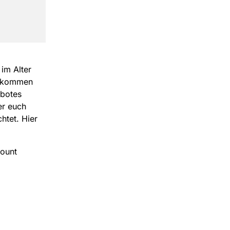
im Alter
zukommen
ebotes
er euch
htet. Hier
count