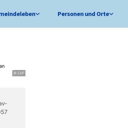
meindeleben
Personen und Orte
© ZAP
av-
057