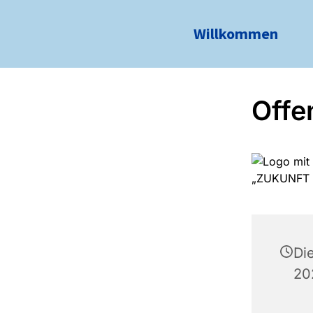
Willkommen
Offe
Di
20