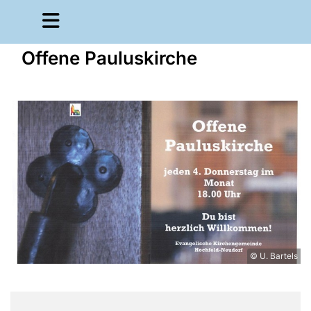
Offene Pauluskirche
© U. Bartels