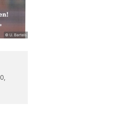
© U. Bartels
0,