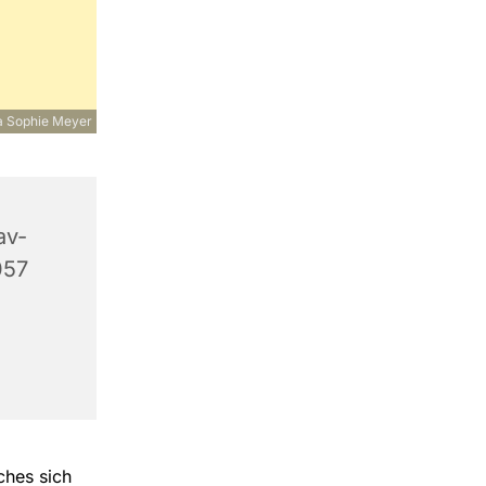
a Sophie Meyer
av-
057
ches sich