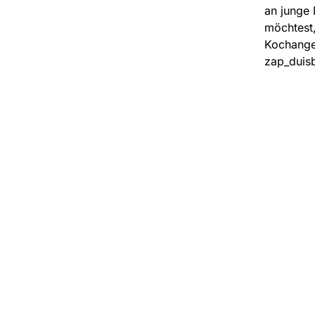
an junge 
möchtest,
Kochangeb
zap_duis