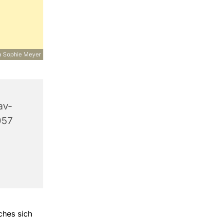
a Sophie Meyer
av-
057
ches sich