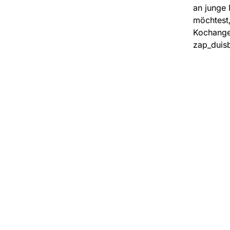
an junge 
möchtest,
Kochangeb
zap_duis