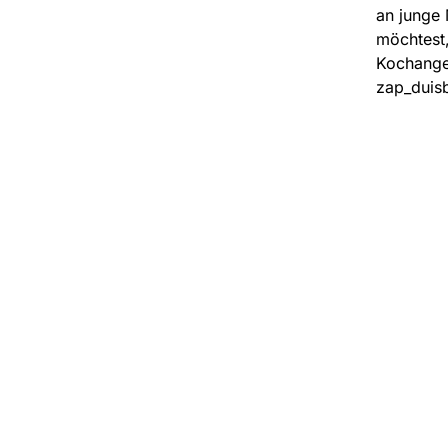
an junge 
möchtest,
Kochangeb
zap_duis