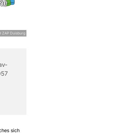
 ZAP Duisburg
av-
057
ches sich