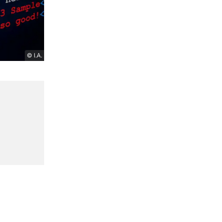
© I.A.