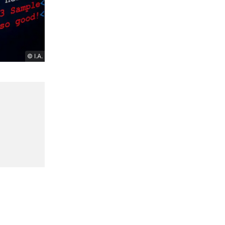
© I.A.