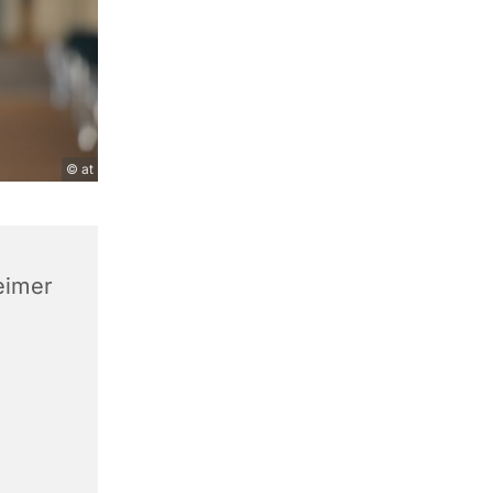
© at
eimer