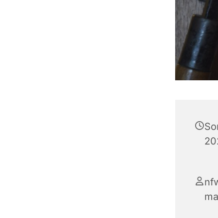
So
20
nf
ma