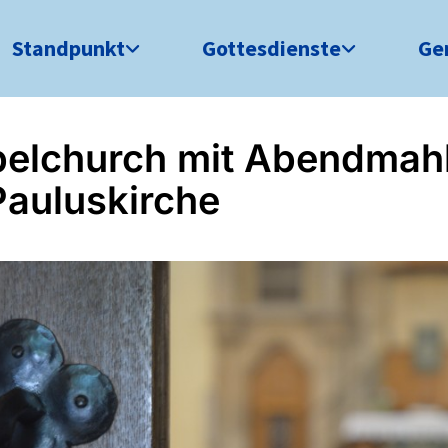
Standpunkt
Gottesdienste
Ge
elchurch mit Abendmahl
Pauluskirche