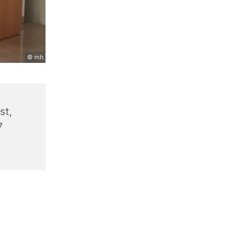
© mh
st,
7