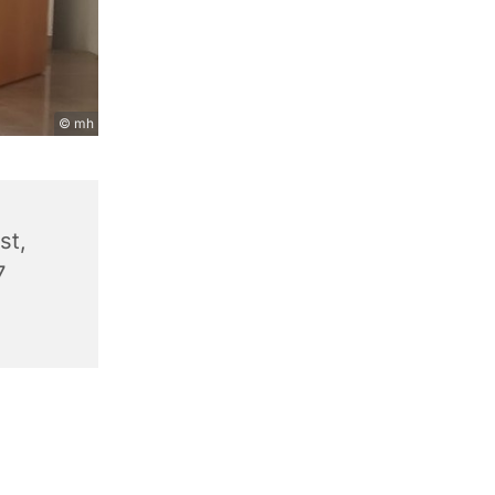
© mh
st,
7