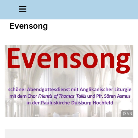
Evensong
© VN