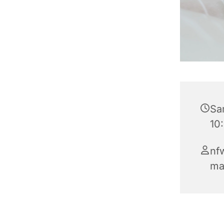
Sa
10:
nf
ma