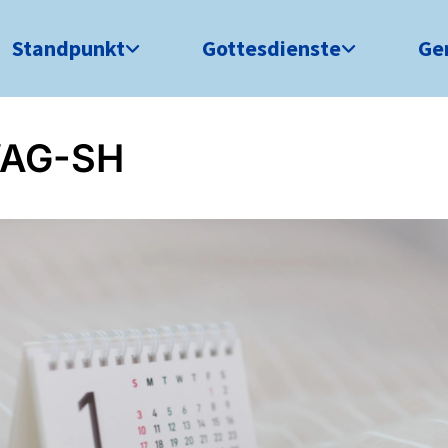
Standpunkt
Gottesdienste
Ge
AG-SH